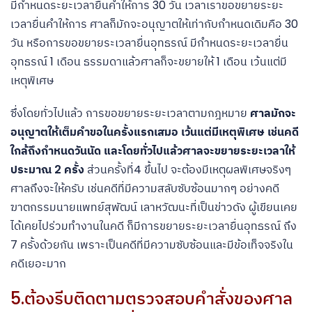
มีกำหนดระยะเวลายื่นคำให้การ 30 วัน เวลาเราขอขยายระยะ
เวลายื่นคำให้การ ศาลก็มักจะอนุญาตให้เท่ากับกำหนดเดิมคือ 30
วัน หรือการขอขยายระเวลายื่นอุทธรณ์ มีกำหนดระยะเวลายื่น
อุทธรณ์ 1 เดือน ธรรมดาแล้วศาลก็จะขยายให้ 1 เดือน เว้นแต่มี
เหตุพิเศษ
ซึ่งโดยทั่วไปแล้ว การขอขยายระยะเวลาตามกฎหมาย
ศาลมักจะ
อนุญาตให้เต็มคำขอในครั้งแรกเสมอ เว้นแต่มีเหตุพิเศษ เช่นคดี
ใกล้ถึงกำหนดวันนัด และโดยทั่วไปแล้วศาลจะขยายระยะเวลาให้
ประมาณ 2 ครั้ง
ส่วนครั้งที่4 ขึ้นไป จะต้องมีเหตุผลพิเศษจริงๆ
ศาลถึงจะให้ครับ เช่นคดีที่มีความสลับซับซ้อนมากๆ อย่างคดี
ฆาตกรรมนายแพทย์สุพัฒน์ เลาหวัฒนะที่เป็นข่าวดัง ผู้เขียนเคย
ได้เคยไปร่วมทำงานในคดี ก็มีการขยายระยะเวลายื่นอุทธรณ์ ถึง
7 ครั้งด้วยกัน เพราะเป็นคดีที่มีความซับซ้อนและมีข้อเท็จจริงใน
คดีเยอะมาก
5.ต้องรีบติดตามตรวจสอบคำสั่งของศาล