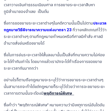
เวลาวางเงินค่าธรรมเนียมศาล การขยายระยะเวลาสืบหา
ภูมิลำเนาของจำเลย เป็นต้น
ซึ่งการขอขยายระยะเวลาต่างๆในคดีความนั้นเป็นไปตาม
ประมวล
กฎหมายวิธีพิจารณาความแพ่งมาตรา 23
ที่วางหลักเกณฑ์ไว้ว่า
ระยะเวลาต่างๆ ตามที่กฎหมายกำหนดหรือที่ศาลมีคำสั่ง ศาลมี
อำนาจสั่งย่นหรือขยายได้
ซึ่งในการย่นระยะเวลาให้สั้นลงมานั้นเป็นสิ่งที่ทนายความไม่ค่อย
จะได้ทำกันเท่าไร โดยมากแล้วเรามักจะได้ทำเรื่องการขอขยาย
ระยะเวลากันมากกว่า
อย่างไรก็ตามถึงกฎหมายจะระบุไว้ว่าการขยายระยะเวลาต่างๆ
นั้นสามารถจะทำได้แต่กฎหมายก็ระบุไว้ด้วยว่าการจะขยายระยะ
เวลาการตามนั้นจะต้องมี
พฤติการณ์พิเศษ
ซึ่งคำว่า “พฤติการณ์พิเศษ” หมายความว่ามีเหตุการณ์อันใดอัน