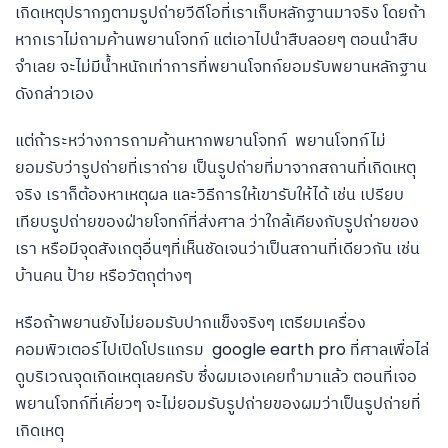
เกิดเหตุปรากฏตามรูปถ่ายวีดีโอที่เราเก็บหลักฐานมาจริง โดยถ้า
หากเราไม่ถามค้านพยานโจทก์ แต่เอาไปนำสืบลอยๆ ตอนนำสืบ
จำเลย จะไม่มีน้ำหนักเท่าการที่พยานโจทก์ยอมรับพยานหลักฐาน
ดังกล่าวเอง
แต่ถ้าระหว่างการถามค้านหากพยานโจทก์ พยานโจทก์ไม่
ยอมรับว่ารูปถ่ายที่เราถ่าย เป็นรูปถ่ายที่มาจากสถานที่เกิดเหตุ
จริง เราก็ต้องหาเหตุผล และวิธีการให้เขารับให้ได้ เช่น เปรียบ
เทียบรูปถ่ายของฝ่ายโจทก์ที่ส่งศาล ว่าใกล้เคียงกับรูปถ่ายของ
เรา หรือมีจุดสังเกตุอื่นๆที่เห็นชัดเจนว่าเป็นสถานที่เดียวกัน เช่น
บ้านคน ป้าย หรือวัตถุต่างๆ
หรือถ้าพยานยังไม่ยอมรับปากแข็งจริงๆ เตรียมเครื่อง
คอมพิวเตอร์ไปเปิดโปรแกรม google earth pro
ที่ศาลเพื่อไล่
ดูบริเวณจุดเกิดเหตุเลยครับ ซึ่งผมเองเคยทำมาแล้ว ตอนที่เจอ
พยานโจทก์ที่เคี่ยวๆ จะไม่ยอมรับรูปถ่ายของผมว่าเป็นรูปถ่ายที่
เกิดเหตุ