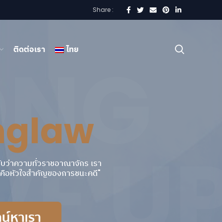
Share :
ติดต่อเรา
ไทย
ONG
nglaw
VE U
ับว่าความทั่วราชอาณาจักร เรา
ดีคือหัวใจสำคัญของการชนะคดี"