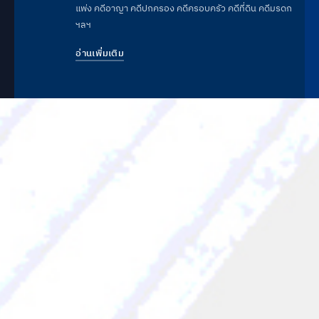
แพ่ง คดีอาญา คดีปกครอง คดีครอบครัว คดีที่ดิน คดีมรดก
ฯลฯ
อ่านเพิ่มเติม