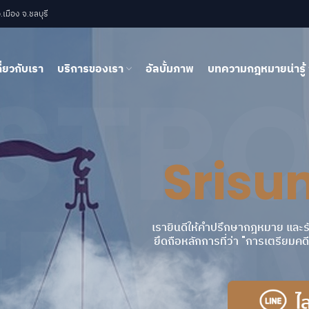
เมือง จ.ชลบุรี
กี่ยวกับเรา
บริการของเรา
อัลบั้มภาพ
บทความกฎหมายน่ารู้
 STR
Srisu
R GI
เรายินดีให้คำปรึกษากฎหมาย และร
ยึดถือหลักการที่ว่า "การเตรียมค