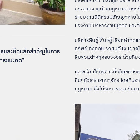
บริษัทให้มีความรัดกุม ประสาน
ประสานงานด้านกฎหมายต่างๆรับ
ระบบงานนิติกรรมสัญญาภายในบร
แรงงาน บริหารงานบุคคล และต
บริการสืบชู้ ฟ้องชู้ เรียกค่าท
ทรัพย์ ทั้งที่ดิน รถยนต์ เงิน
มิตรและยึดหลักสำคัญในการ
สืบสวนต่างๆครบวงจร ด้วยทีม
การชนะคดี”
เราพร้อมให้บริการทั้งในเขตจังห
อื่นๆทั่วราชอาณาจักร โดยที
กฎหมาย ซึ่งได้รับการยอมรับมา