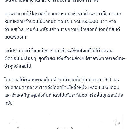
เห็นพยานหลักฐานแล้ว จำเลยจึงให้การรับสารภาพ
ผมพยายามให้โอกาสจำเลยหาเงินมาชำระหนี้ เพราะเห็นว่ายอด
หนี้ที่เหลือมีจำนวนไม่มากนัก คือประมาณ 150,000 บาท หาก
จำเลยชำระเงินคืน พร้อมค่าทนายความให้กับโจทก์ โจทก์ก็ยินดี
ถอนฟ้องให้
แต่ปรากฎแต่จำเลยก็หาเงินมาชำระให้กับโจทก์ไม่ได้ และขอ
ผัดผ่อนไปเรื่อยๆ สุดท้ายผมจึงต้องปล่อยให้ศาลพิพากษาลงโทษ
จำคุกจำเลยไป
โดยศาลได้พิพากษาลงโทษจำคุกจำเลยทั้งสิ้นเป็นเวลา 3 ปี และ
จำเลยรับสารภาพ ศาลจึงได้ลดโทษให้กึ่งหนึ่ง เหลือ 1 ปี 6 เดือน
และจำเลยก็ถูกคุมขังทันที โดยไม่ได้ประกันตัว หรือยื่นอุทธรณ์ต่อ
ครับ