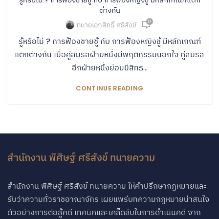
ต่างกัน
0
ทนายเอกสิทธิ์ ศรีสังข์
รู้หรือไม่ ? การฟ้องชายชู้ กับ การฟ้องหญิงชู้ มีหลักเกณฑ์
แตกต่างกัน เมื่อคู่สมรสฝ่ายหนึ่งมีพฤติกรรมนอกใจ คู่สมรส
อีกฝ่ายหนึ่งย่อมมีสิทธ...
CONTINUE READING
สำนักงาน พิศิษฐ์ ศรีสังข์ ทนายความ
สำนักงาน พิศิษฐ์ ศรีสังข์ ทนายความ ให้คำปรึกษากฏหมายและ
รับว่าความทั่วราชอาณาจักร เผยแพร่บทความกฎหมายน่าสนใจ
ตัวอย่างการต่อสู้คดี เทคนิคและเคล็ดลับในการดำเนินคดี จาก