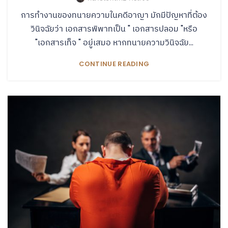
การทำงานของทนายความในคดีอาญา มักมีปัญหาที่ต้อง
วินิจฉัยว่า เอกสารพิพาทเป็น " เอกสารปลอม "หรือ
"เอกสารเท็จ " อยู่เสมอ หากทนายความวินิจฉัย...
CONTINUE READING