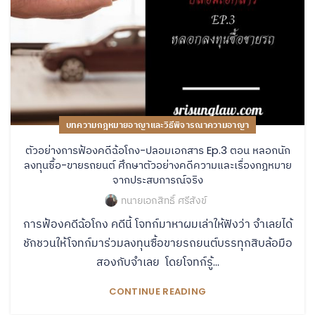
บทความกฎหมายอาญาและวิธีพิจารณาความอาญา
ตัวอย่างการฟ้องคดีฉ้อโกง-ปลอมเอกสาร Ep.3 ตอน หลอกนัก
ลงทุนซื้อ-ขายรถยนต์ ศึกษาตัวอย่างคดีความและเรื่องกฎหมาย
จากประสบการณ์จริง
ทนายเอกสิทธิ์ ศรีสังข์
การฟ้องคดีฉ้อโกง คดีนี้ โจทก์มาหาผมเล่าให้ฟังว่า จำเลยได้
ชักชวนให้โจทก์มาร่วมลงทุนซื้อขายรถยนต์บรรทุกสิบล้อมือ
สองกับจำเลย โดยโจทก์รู้...
CONTINUE READING