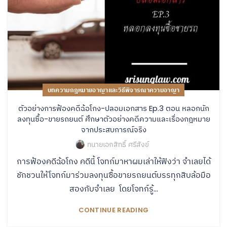
บทความกฎหมายอาญาและวิธีพิจารณาความอาญา
ตัวอย่างการฟ้องคดีฉ้อโกง-ปลอมเอกสาร Ep.3 ตอน หลอกนัก
ลงทุนซื้อ-ขายรถยนต์ ศึกษาตัวอย่างคดีความและเรื่องกฎหมาย
จากประสบการณ์จริง
ทนายเอกสิทธิ์ ศรีสังข์
การฟ้องคดีฉ้อโกง คดีนี้ โจทก์มาหาผมเล่าให้ฟังว่า จำเลยได้
ชักชวนให้โจทก์มาร่วมลงทุนซื้อขายรถยนต์บรรทุกสิบล้อมือ
สองกับจำเลย โดยโจทก์รู้...
CONTINUE READING