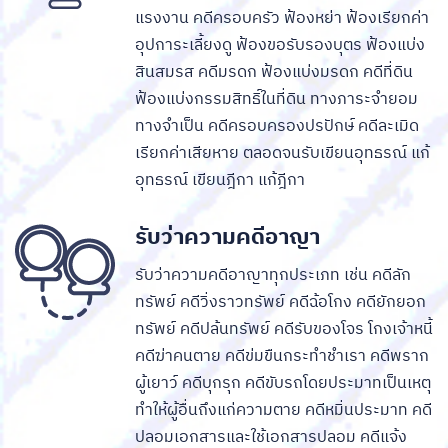
แรงงาน คดีครอบครัว ฟ้องหย่า ฟ้องเรียกค่า
อุปการะเลี้ยงดู ฟ้องขอรับรองบุตร ฟ้องแบ่ง
สินสมรส คดีมรดก ฟ้องแบ่งมรดก คดีที่ดิน
ฟ้องแบ่งกรรมสิทธิ์ในที่ดิน ทางภาระจำยอม
ทางจำเป็น คดีครอบครองปรปักษ์ คดีละเมิด
เรียกค่าเสียหาย ตลอดจนรับเขียนอุทธรณ์ แก้
อุทธรณ์ เขียนฎีกา แก้ฎีกา
รับว่าความคดีอาญา
รับว่าความคดีอาญาทุกประเภท เช่น คดีลัก
ทรัพย์ คดีวิ่งราวทรัพย์ คดีฉ้อโกง คดียักยอก
ทรัพย์ คดีปล้นทรัพย์ คดีรับของโจร โกงเจ้าหนี้
คดีฆ่าคนตาย คดีข่มขืนกระทำชำเรา คดีพราก
ผู้เยาว์ คดีบุกรุก คดีขับรถโดยประมาทเป็นเหตุ
ทำให้ผู้อื่นถึงแก่ความตาย คดีหมิ่นประมาท คดี
ปลอมเอกสารและใช้เอกสารปลอม คดีแจ้ง